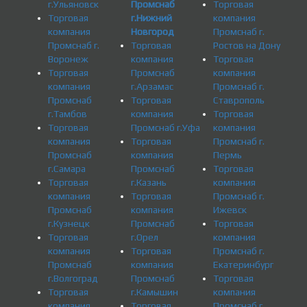
г.Ульяновск
Промснаб
Торговая
Торговая
г.Нижний
компания
компания
Новгород
Промснаб г.
Промснаб г.
Торговая
Ростов на Дону
Воронеж
компания
Торговая
Торговая
Промснаб
компания
компания
г.Арзамас
Промснаб г.
Промснаб
Торговая
Ставрополь
г.Тамбов
компания
Торговая
Торговая
Промснаб г.Уфа
компания
компания
Торговая
Промснаб г.
Промснаб
компания
Пермь
г.Самара
Промснаб
Торговая
Торговая
г.Казань
компания
компания
Торговая
Промснаб г.
Промснаб
компания
Ижевск
г.Кузнецк
Промснаб
Торговая
Торговая
г.Орел
компания
компания
Торговая
Промснаб г.
Промснаб
компания
Екатеринбург
г.Волгоград
Промснаб
Торговая
Торговая
г.Камышин
компания
компания
Торговая
Промснаб г.