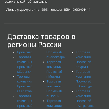
ссылка на сайт обязательна
г.Пенза ул.ул.Аустрина 139Б, телефон 8(8412)32-04-41
Доставка товаров в
регионы России
Промснаб
Промснаб
Торговая
Торговая
г.Чебоксары
компания
компания
Торговая
Промснаб
Промснаб
компания
г.Курган
г.Саранск
Промснаб
Торговая
Торговая
г.Москва
компания
компания
Торговая
Промснаб
Промснаб
компания
г.Оренбург
г.Саратов
Промснаб
Торговая
Торговая
г.Рязань
компания
компания
Торговая
Промснаб
Промснаб
компания
г.Астрахань