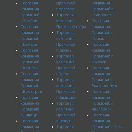
Торговая
Промснаб
компания
компания
г.Арзамас
Промснаб г.
Промснаб
Торговая
Ставрополь
г.Тамбов
компания
Торговая
Торговая
Промснаб г.Уфа
компания
компания
Торговая
Промснаб г.
Промснаб
компания
Пермь
г.Самара
Промснаб
Торговая
Торговая
г.Казань
компания
компания
Торговая
Промснаб г.
Промснаб
компания
Ижевск
г.Кузнецк
Промснаб
Торговая
Торговая
г.Орел
компания
компания
Торговая
Промснаб г.
Промснаб
компания
Екатеринбург
г.Волгоград
Промснаб
Торговая
Торговая
г.Камышин
компания
компания
Торговая
Промснаб г.
Промснаб
компания
Челябинск
г.Липецк
Промснаб
Торговая
Торговая
г.Сургут
компания
компания
Торговая
Промснаб г.Орск