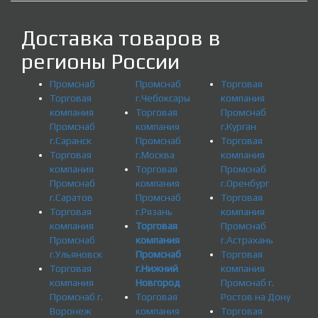
Доставка товаров в
регионы России
Промснаб
Промснаб
Торговая
Торговая
г.Чебоксары
компания
компания
Торговая
Промснаб
Промснаб
компания
г.Курган
г.Саранск
Промснаб
Торговая
Торговая
г.Москва
компания
компания
Торговая
Промснаб
Промснаб
компания
г.Оренбург
г.Саратов
Промснаб
Торговая
Торговая
г.Рязань
компания
компания
Торговая
Промснаб
Промснаб
компания
г.Астрахань
г.Ульяновск
Промснаб
Торговая
Торговая
г.Нижний
компания
компания
Новгород
Промснаб г.
Промснаб г.
Торговая
Ростов на Дону
Воронеж
компания
Торговая