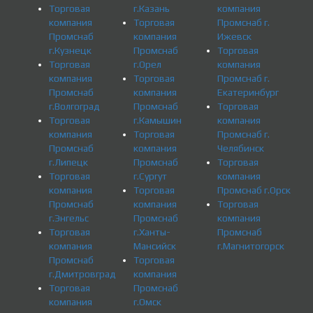
Торговая
г.Казань
компания
компания
Торговая
Промснаб г.
Промснаб
компания
Ижевск
г.Кузнецк
Промснаб
Торговая
Торговая
г.Орел
компания
компания
Торговая
Промснаб г.
Промснаб
компания
Екатеринбург
г.Волгоград
Промснаб
Торговая
Торговая
г.Камышин
компания
компания
Торговая
Промснаб г.
Промснаб
компания
Челябинск
г.Липецк
Промснаб
Торговая
Торговая
г.Сургут
компания
компания
Торговая
Промснаб г.Орск
Промснаб
компания
Торговая
г.Энгельс
Промснаб
компания
Торговая
г.Ханты-
Промснаб
компания
Мансийск
г.Магнитогорск
Промснаб
Торговая
г.Дмитровград
компания
Торговая
Промснаб
компания
г.Омск