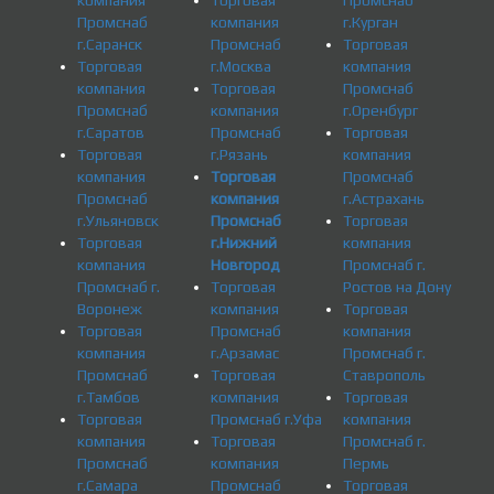
компания
Торговая
Промснаб
Промснаб
компания
г.Курган
г.Саранск
Промснаб
Торговая
Торговая
г.Москва
компания
компания
Торговая
Промснаб
Промснаб
компания
г.Оренбург
г.Саратов
Промснаб
Торговая
Торговая
г.Рязань
компания
компания
Торговая
Промснаб
Промснаб
компания
г.Астрахань
г.Ульяновск
Промснаб
Торговая
Торговая
г.Нижний
компания
компания
Новгород
Промснаб г.
Промснаб г.
Торговая
Ростов на Дону
Воронеж
компания
Торговая
Торговая
Промснаб
компания
компания
г.Арзамас
Промснаб г.
Промснаб
Торговая
Ставрополь
г.Тамбов
компания
Торговая
Торговая
Промснаб г.Уфа
компания
компания
Торговая
Промснаб г.
Промснаб
компания
Пермь
г.Самара
Промснаб
Торговая