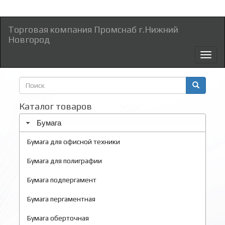
Торговая компания Промснаб г.Нижний
Новгород
Toggl
naviga
Форма
поиска
Поиск
Каталог товаров
Бумага
Бумага для офисной техники
Бумага для полиграфии
Бумага подпергамент
Бумага пергаментная
Бумага оберточная