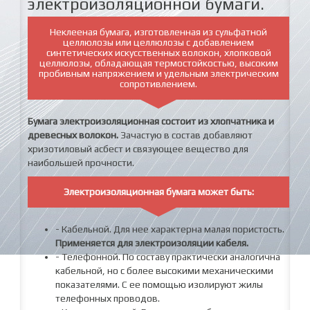
электроизоляционной бумаги.
Неклееная бумага, изготовленная из сульфатной
целлюлозы или целлюлозы с добавлением
синтетических искусственных волокон, хлопковой
целлюлозы, обладающая термостойкостью, высоким
пробивным напряжением и удельным электрическим
сопротивлением.
Бумага электроизоляционная состоит из хлопчатника и
древесных волокон.
Зачастую в состав добавляют
хризотиловый асбест и связующее вещество для
наибольшей прочности.
Электроизоляционная бумага может быть:
- Кабельной. Для нее характерна малая пористость.
Применяется для электроизоляции кабеля.
- Телефонной. По составу практически аналогична
кабельной, но с более высокими механическими
показателями. С ее помощью изолируют жилы
телефонных проводов.