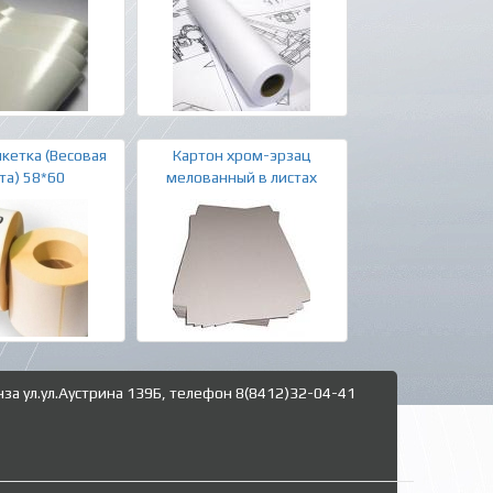
кетка (Весовая
Картон хром-эрзац
та) 58*60
мелованный в листах
нза ул.ул.Аустрина 139Б, телефон 8(8412)32-04-41