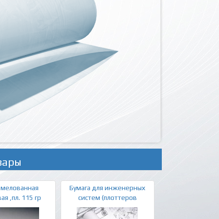
вары
 мелованная
Бумага для инженерных
ая ,пл. 115 гр
систем (плоттеров