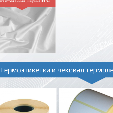
ист отбеленный , ширина 80 см.
Термоэтикетки и чековая термол