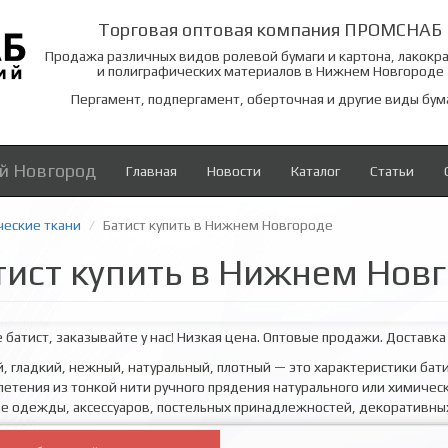
Торговая оптовая компания ПРОМСНАБ
Продажа различных видов ролевой бумаги и картона, лакокр
и полиграфических материалов в Нижнем Новгороде
Пергамент, подпергамент, оберточная и другие виды бум
й Новгород
Главная
Новости
Каталог
Статьи
ческие ткани
Батист купить в Нижнем Новгороде
тист купить в Нижнем Нов
батист, заказывайте у нас! Низкая цена. Оптовые продажи. Доставка
й, гладкий, нежный, натуральный, плотный — это характеристики бати
летения из тонкой нити ручного прядения натурального или химическ
е одежды, аксессуаров, постельных принадлежностей, декоративны