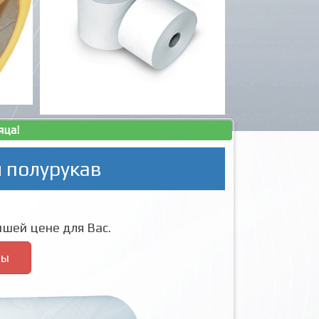
яца!
 полурукав
шей цене для Вас.
ры