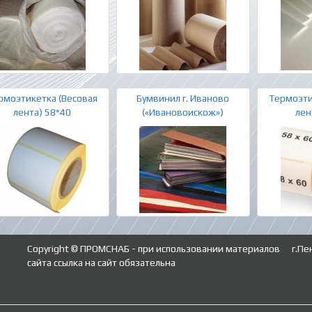
рмоэтикетка (Весовая
Бумвинил г. Иваново
Термоэти
лента) 58*40
(«Ивановоискож»)
лен
Copyright © ПРОМСНАБ - при использовании материалов
г.Пе
сайта ссылка на сайт обязательна