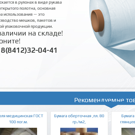
скается в рулонах в виде рукава
открытого полотна, основная
а использования — это
зводство мешков, пакетов и
ой упаковочной продукции.
наличии на складе!
оните!
8(8412)32-04-41
Рекомендуемые то
рля медицинская ГОСТ
Бумага оберточная ,пл. 80
Бумага
100 пог.м.
гр./м2,
глянцев