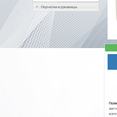
Перчатки и рукавицы
Поли
лист
изго