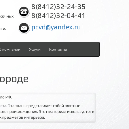
8(8412)32-24-35
8(8412)32-04-41
асочных
pcvd@yandex.ru
аги.
О компании
Услуги
Контакты
городе
 по РФ.
ста. Эта ткань представляет собой плотные
ого происхождения. Этот материал используется в
х предметов интерьера.