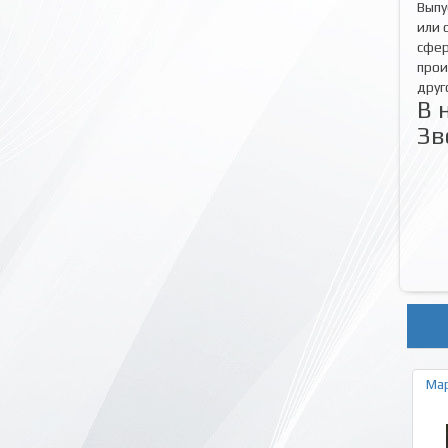
Выпу
или 
сфер
прои
друг
В 
Зв
Ма