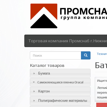
Торговая компания Промснаб г.Нижни
Форма
Техни
поиска
Ба
Поиск
Каталог товаров
Бумага
Ищите 
Самоклеющаяся пленка Oracal
Легки
Картон
переп
пошив
Полиграфические материалы