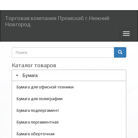
Торговая компания Промснаб г.Нижний
Новгород
Toggl
naviga
Форма
поиска
Поиск
Каталог товаров
Бумага
Бумага для офисной техники
Бумага для полиграфии
Бумага подпергамент
Бумага пергаментная
Бумага оберточная