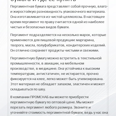
Пергаментная бумага представляет собой прочную, влаго-
и жиростойкую разновидность упаковочного материала.
Она изготавливается из чистой целлюлозы. В настоящее
время пергамент по праву считается одной из наиболее
чистых и безопасных видов бумаги.
Пергамент подразделяется на несколько марок, которые
применяются для пищевой продукции: маргарина,
творога, масла, полуфабрикатов, кондитерских изделий.
Он отлично сохраняет продукты чистыми и свежими.
Пергаментную бумагу можно встретить в текстильной
промышленности, в авиации, на мебельном
производстве, в медицине. Она устойчива к высоким
температурам, антистатичен, не истирается, прочно
фиксируется на клее, легко может быть утилизирована.
Этот материал не обладает запахом, эластичен и может
складываться по шву.
В компании ПРОМСНАБ вы можете приобрести
пергаментную бумагу по оптовой цене. Мы может
порезать пергамент любого размера. Звоните и
уточняйте стоимость пергаментной бумаги, ведь у нас она