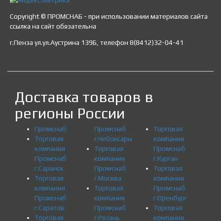
Copyright © ПРОМСНАБ - при использовании материалов сайта
ссылка на сайт обязательна
г.Пенза ул.ул.Аустрина 139Б, телефон 8(8412)32-04-41
Доставка товаров в
регионы России
Промснаб
Промснаб
Торговая
Торговая
г.Чебоксары
компания
компания
Торговая
Промснаб
Промснаб
компания
г.Курган
г.Саранск
Промснаб
Торговая
Торговая
г.Москва
компания
компания
Торговая
Промснаб
Промснаб
компания
г.Оренбург
г.Саратов
Промснаб
Торговая
Торговая
г.Рязань
компания