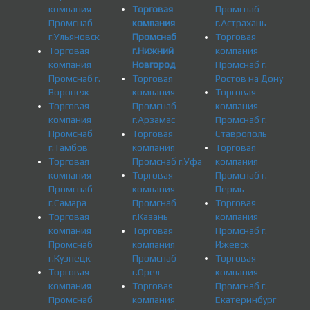
компания
Торговая
Промснаб
Промснаб
компания
г.Астрахань
г.Ульяновск
Промснаб
Торговая
Торговая
г.Нижний
компания
компания
Новгород
Промснаб г.
Промснаб г.
Торговая
Ростов на Дону
Воронеж
компания
Торговая
Торговая
Промснаб
компания
компания
г.Арзамас
Промснаб г.
Промснаб
Торговая
Ставрополь
г.Тамбов
компания
Торговая
Торговая
Промснаб г.Уфа
компания
компания
Торговая
Промснаб г.
Промснаб
компания
Пермь
г.Самара
Промснаб
Торговая
Торговая
г.Казань
компания
компания
Торговая
Промснаб г.
Промснаб
компания
Ижевск
г.Кузнецк
Промснаб
Торговая
Торговая
г.Орел
компания
компания
Торговая
Промснаб г.
Промснаб
компания
Екатеринбург