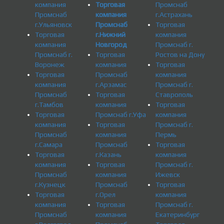
компания
Торговая
Промснаб
Промснаб
компания
г.Астрахань
г.Ульяновск
Промснаб
Торговая
Торговая
г.Нижний
компания
компания
Новгород
Промснаб г.
Промснаб г.
Торговая
Ростов на Дону
Воронеж
компания
Торговая
Торговая
Промснаб
компания
компания
г.Арзамас
Промснаб г.
Промснаб
Торговая
Ставрополь
г.Тамбов
компания
Торговая
Торговая
Промснаб г.Уфа
компания
компания
Торговая
Промснаб г.
Промснаб
компания
Пермь
г.Самара
Промснаб
Торговая
Торговая
г.Казань
компания
компания
Торговая
Промснаб г.
Промснаб
компания
Ижевск
г.Кузнецк
Промснаб
Торговая
Торговая
г.Орел
компания
компания
Торговая
Промснаб г.
Промснаб
компания
Екатеринбург