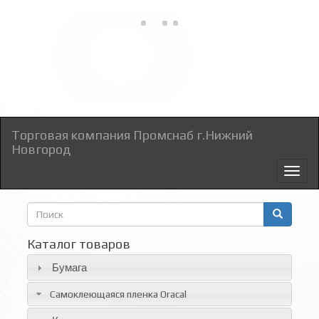
Торговая компания Промснаб г.Нижний
Новгород
Toggl
naviga
Форма
поиска
Поиск
Каталог товаров
Бумага
Самоклеющаяся пленка Oracal