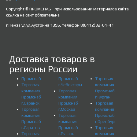
Copyright © ПРОМСНАБ - при использовании материалов сайта
ссылка на сайт обязательна
г.Пенза ул.ул.Аустрина 139Б, телефон 8(8412)32-04-41
Доставка товаров в
регионы России
Промснаб
Промснаб
Торговая
Торговая
г.Чебоксары
компания
компания
Торговая
Промснаб
Промснаб
компания
г.Курган
г.Саранск
Промснаб
Торговая
Торговая
г.Москва
компания
компания
Торговая
Промснаб
Промснаб
компания
г.Оренбург
г.Саратов
Промснаб
Торговая
Торговая
г.Рязань
компания