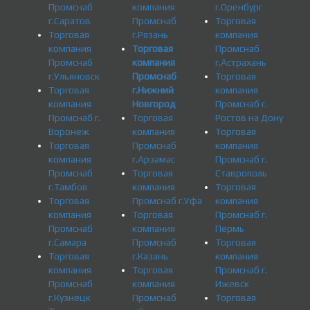
Промснаб
компания
г.Оренбург
г.Саратов
Промснаб
Торговая
Торговая
г.Рязань
компания
компания
Торговая
Промснаб
Промснаб
компания
г.Астрахань
г.Ульяновск
Промснаб
Торговая
Торговая
г.Нижний
компания
компания
Новгород
Промснаб г.
Промснаб г.
Торговая
Ростов на Дону
Воронеж
компания
Торговая
Торговая
Промснаб
компания
компания
г.Арзамас
Промснаб г.
Промснаб
Торговая
Ставрополь
г.Тамбов
компания
Торговая
Торговая
Промснаб г.Уфа
компания
компания
Торговая
Промснаб г.
Промснаб
компания
Пермь
г.Самара
Промснаб
Торговая
Торговая
г.Казань
компания
компания
Торговая
Промснаб г.
Промснаб
компания
Ижевск
г.Кузнецк
Промснаб
Торговая