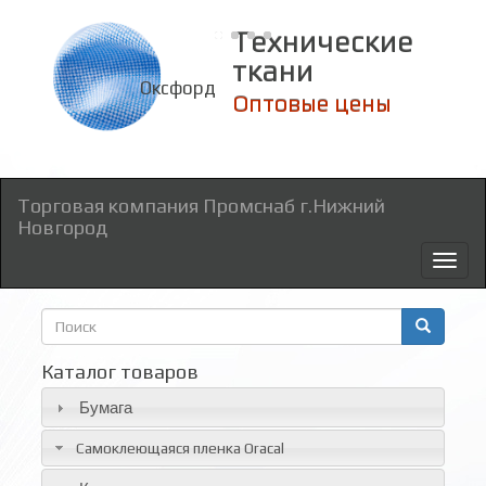
Технические
ткани
Оксфорд
Оптовые цены
Торговая компания Промснаб г.Нижний
Новгород
Toggl
naviga
Форма
поиска
Поиск
Каталог товаров
Бумага
Самоклеющаяся пленка Oracal