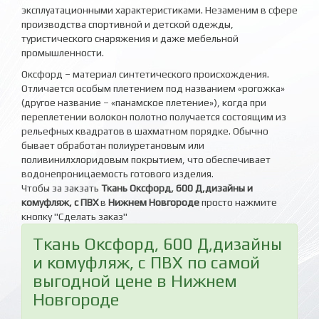
эксплуатационными характеристиками. Незаменим в сфере
производства спортивной и детской одежды,
туристического снаряжения и даже мебельной
промышленности.
Оксфорд – материал синтетического происхождения.
Отличается особым плетением под названием «рогожка»
(другое название – «панамское плетение»), когда при
переплетении волокон полотно получается состоящим из
рельефных квадратов в шахматном порядке. Обычно
бывает обработан полиуретановым или
поливинилхлоридовым покрытием, что обеспечивает
водонепроницаемость готового изделия.
Чтобы за закзать
Ткань Оксфорд, 600 Д,дизайны и
комуфляж, с ПВХ
в
Нижнем Новгороде
просто нажмите
кнопку "Сделать заказ"
Ткань Оксфорд, 600 Д,дизайны
и комуфляж, с ПВХ по самой
выгодной цене в Нижнем
Новгороде